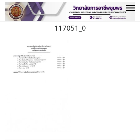
Skip
to
content
117051_0