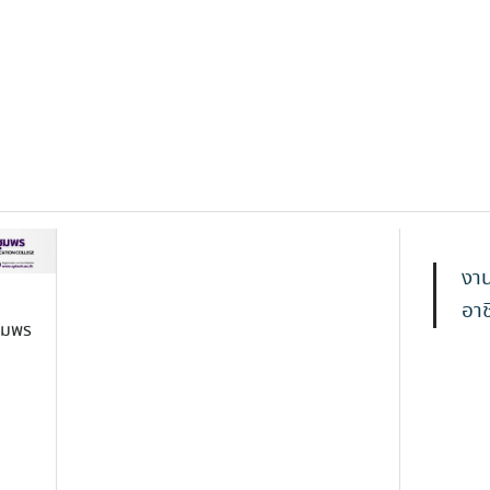
งาน
อาช
ชุมพร