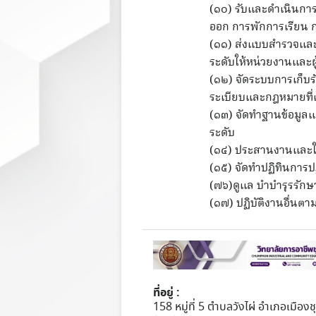
(๑๐) รับและดำเนินการเ
ออก การพักการเรียน กา
(๑๑) ส่งแบบสำรวจและรา
ระดับให้หน่วยงานและผู
(๑๒) จัดระบบการเก็บรั
ระเบียบและกฎหมายที่เก
(๑๓) จัดทำฐานข้อมูลแล
ระดับ
(๑๔) ประสานงานและให
(๑๕) จัดทำปฏิทินการปฏ
(๗๖)ดูแล บำบำรุรรักษ
(๑๗) ปฏิบัติงานอื่นตา
ที่อยู่ :
158 หมู่ที่ 5 ตำบลวังไผ่ อำเภอเมือง