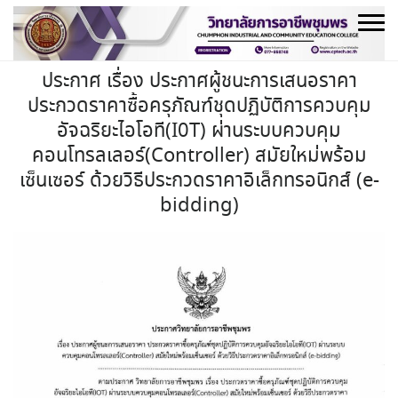
Skip
to
content
ประกาศ เรื่อง ประกาศผู้ชนะการเสนอราคา
ประกวดราคาซื้อครุภัณฑ์ชุดปฏิบัติการควบคุม
อัจฉริยะไอโอที(I0T) ผ่านระบบควบคุม
คอนโทรลเลอร์(Controller) สมัยใหม่พร้อม
เซ็นเซอร์ ด้วยวิธีประกวดราคาอิเล็กทรอนิกส์ (e-
bidding)