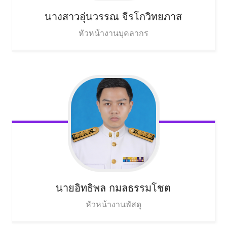
นางสาวอุ่นวรรณ
จีรโกวิทยภาส
หัวหน้างานบุคลากร
นายอิทธิพล
กมลธรรมโชต
หัวหน้างานพัสดุ