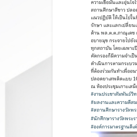
ความเชื่อมั่นและอุ่นใ
สถานศึกษาสีขาว ปลอดย
แนวปฏิบัติ ให้เป็นไปใ
รักษา และแลกเปลี่ยนเ
ด้าน พล.ต.ต.ภาณุเดช
อบายมุข กระจายไปยังส
ทุกสถาบัน โดยเฉพาะปี
คัดกรองก็มีความจำเป็น
ดำเนินการตามกระบวนการ
ที่ต้องร่วมกันทำเพื่ออ
ปลอดยาเสพติดแบบ 
ณ ห้องประชุมเกาะเสม็
#งานประชาสัมพันธ์วิ
#ผลงานและความดีสมศั
#สถานศึกษารางวัลพ
#นักศึกษารางวัลพระ
#องค์การมาตรฐานดีเด่