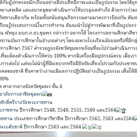
จให้กับผู้ปกครองนักเรียนอย่างมีประสิทธิภาพและเป็นรูปธรรม โดยใช้
าเสพติด และอบายมุขมาดำเนินการให้บรรลุผลสำเร็จ ด้วยการร่วมกั
นทิศทางเดียวกัน พร้อมทั้งสนับสนุนกิจกรรมตามมาตรการป้องกัน คันห
รียนรู้ประสบการณ์ในการทำงาน อันจะนำไปสู่การพัฒนาที่เป็นรูปธรรม
 ณ พัทลุง ผบก.ภ.จว.ชุมพร กล่าวว่า อยากให้ โครงการสถานศึกษาส
ถานบันการศึกษาในอำเภอต่างๆ โดยเฉพาะโรงเรียนมัธยมหรือที่มีกลุ่
การศึกษา 2567 ตำรวจภูธรจังหวัดชุมพรพร้อมที่จะไปร่วมดำเนินกา
ที่จะต้องดำเนินการให้ครบ 100% หากมีเครื่องมืออุปกรณ์ครบ เมื่อเ
ต่อไป แต่จะไม่นำผู้ที่มีผลบวกหรือมีปัจจัยเสี่ยงไปรวมกับประชาชนทั่
นาคตของชาติ ซึ่งคาดว่าเราจะมีผลการปฏิบัติอย่างเป็นรูปธรรม เพื่อให
100%
ด ศาลากลางจังหวัดชุมพร ชั้น 4
ทยาลัยการอาชีพชุมพร
กดิ์ศรีรางวัลพระราชทาน
ระราชทาน
ปีการศึกษา 2548, 2549, 2555, 2560 และ2564
ราชทาน
ประเภทการศึกษาวิชาชีพ ปีการศึกษา 2562, 2563 และ2564
นระดับชาติ
ปีการศึกษา 2563 และ 2564