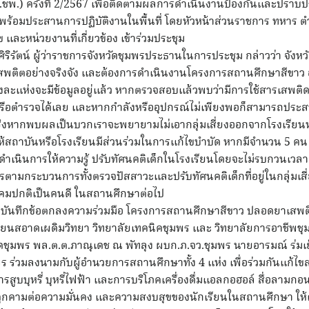
จ.ชพ.) ครั้งที่ 2/2567 เพื่อติดตามผลการดำเนินงานป้องกันและปรา
ร้อมประสานการปฏิบัติงานในพื้นที่ โดยหัวหน้าส่วนราชการ ทหาร ต
และหน่วยงานที่เกี่ยวข้อง เข้าร่วมประชุม
ลศิริรัตน์ ผู้ว่าราชการจังหวัดชุมพรประธานในการประชุม กล่าวว่า จัง
พติตอย่างจริงจัง และต้องการดำเนินงานโครงการสถานศึกษาสีขาว อย่า
งละแห่งจะมีข้อมูลอยู่แล้ว หากตรวจสอบแล้วพบว่ามีการใช้สารเสพต
 หรือตำรวจได้เลย และหากกำลังหรืออุปกรณ์ไม่เพียงพอก็สามารถประ
ซึ่งหากพบผลเป็นบวกเราจะพยายามไม่เอากลุ่มเสี่ยงออกจากโรงเรียน
ะให้สถาบันหรือโรงเรียนมีส่วนร่วมในการแก้ไขบำบัด หากมีจำนวน 5 ค
่วยดำเนินการให้ความรู้ ปรับทัศนคติเด็กในโรงเรียนโดยจะไม่รบกวนเวล
รตามกระบวนการทั้งตรวจปัสสาวะและปรับทัศนคติเด็กที่อยู่ในกลุ่มเส
สังคมปกติเป็นคนดี ในสถานศึกษาต่อไป
ทำบันทึกข้อตกลงความร่วมมือ โครงการสถานศึกษาสีขาว ปลอดยาเสพต
รียนสอาดเผดิมวิทยา วิทยาลัยเทคนิคชุมพร และ วิทยาลัยการอาชีพชุมพ
งหวัดชุมพร พล.ต.ต.ภาณุเดช ณ พัทลุง ผบก.ภ.จว.ชุมพร นายอารมณ์ ร่
ร ร่วมลงนามกับผู้อำนวยการสถานศึกษาทั้ง 4 แห่ง เพื่อร่วมกันแก้
สูบบุหรี่ บุหรี่ไฟฟ้า และการบริโภคเครื่องดื่มแอลกอฮอล์ สื่อลามก
ัยคุกคามต่อความมั่นคง และความสงบสุขของนักเรียนในสถานศึกษา ให้เ