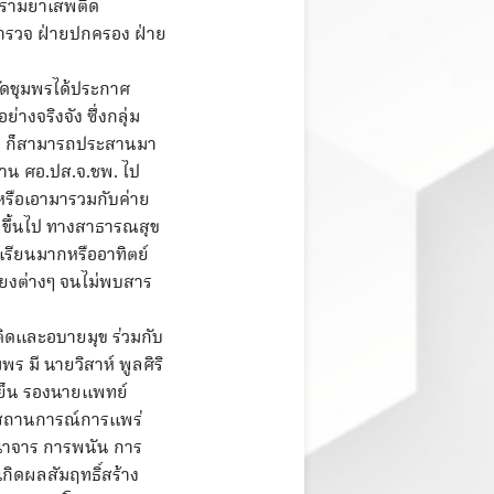
บปรามยาเสพติด
ำรวจ ฝ่ายปกครอง ฝ่าย
หวัดชุมพรได้ประกาศ
งจริงจัง ซึ่งกลุ่ม
ิด ก็สามารถประสานมา
สาน ศอ.ปส.จ.ชพ. ไป
หรือเอามารวมกับค่าย
น ขึ้นไป ทางสาธารณสุข
าเรียนมากหรืออาทิตย์
ี่ยงต่างๆ จนไม่พบสาร
ิดและอบายมุข ร่วมกับ
ร มี นายวิสาห์ พูลศิริ
มเย็น รองนายแพทย์
ไขสถานการณ์การแพร่
อนาจาร การพนัน การ
กิดผลสัมฤทธิ์สร้าง